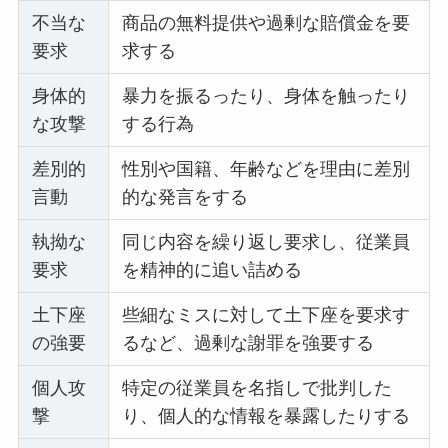
不当な
商品の無料提供や過剰な賠償金を要
要求
求する
身体的
暴力を振るったり、身体を触ったり
な攻撃
する行為
差別的
性別や国籍、年齢などを理由に差別
言動
的な発言をする
執拗な
同じ内容を繰り返し要求し、従業員
要求
を精神的に追い詰める
土下座
些細なミスに対して土下座を要求す
の強要
るなど、過剰な謝罪を強要する
個人攻
特定の従業員を名指しで批判した
撃
り、個人的な情報を暴露したりする