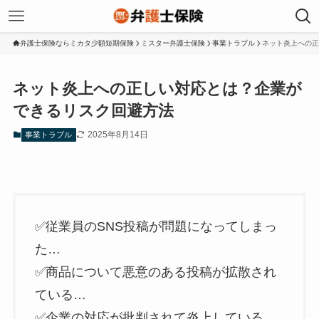
弁護士保険ならミカタ少額短期保険
ミスター弁護士保険
事業トラブル
ネット炎上への正
ネット炎上への正しい対応とは？企業が
できるリスク回避方法
2025年8月14日
事業トラブル
✅従業員のSNS投稿が問題になってしまっ
た…
✅商品について悪意のある投稿が拡散され
ている…
✅企業の対応が批判されて炎上している…