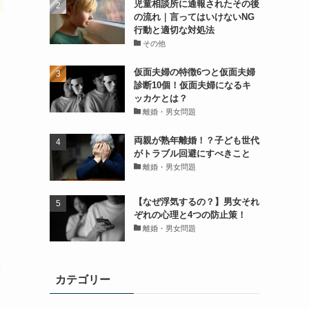
児童相談所に通報されたその後
の流れ｜言ってはいけないNG
行動と適切な対処法
その他
仮面夫婦の特徴6つと仮面夫婦
診断10個！仮面夫婦になるキ
ッカケとは？
離婚・男女問題
両親が熟年離婚！？子ども世代
がトラブル回避にすべきこと
離婚・男女問題
【なぜ浮気するの？】男女それ
ぞれの心理と4つの防止策！
離婚・男女問題
護
カテゴリー