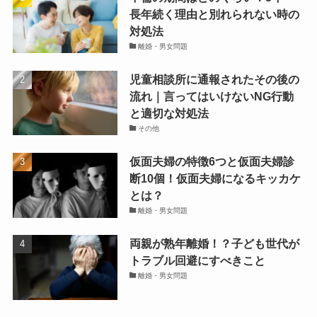
長年続く理由と別れられない時の
対処法
離婚・男女問題
児童相談所に通報されたその後の
流れ｜言ってはいけないNG行動
と適切な対処法
その他
仮面夫婦の特徴6つと仮面夫婦診
断10個！仮面夫婦になるキッカケ
とは？
離婚・男女問題
両親が熟年離婚！？子ども世代が
トラブル回避にすべきこと
離婚・男女問題