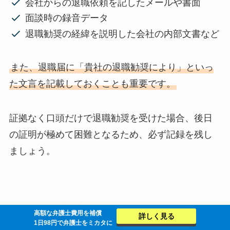
会社からの退職依頼を記したメールや書面
面談時の録音データ
退職勧奨の経緯を説明した会社の内部文書など
また、退職届に「貴社の退職勧奨により」といっ
た文言を記載しておくことも重要です。
証拠なく口頭だけで退職勧奨を受けた場合、後日
の証明が極めて困難となるため、必ず記録を残し
ましょう。
会社都合の退職にしてもらうために
高額な弁護士費用を補償
詳しく見る
1日98円で弁護士をミカタに