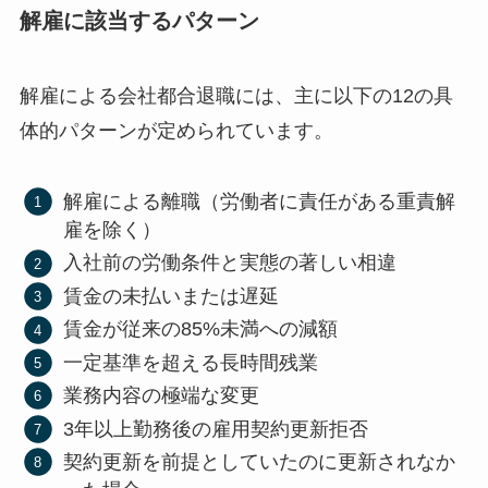
解雇に該当するパターン
解雇による会社都合退職には、主に以下の12の具
体的パターンが定められています。
解雇による離職（労働者に責任がある重責解
雇を除く）
入社前の労働条件と実態の著しい相違
賃金の未払いまたは遅延
賃金が従来の85%未満への減額
一定基準を超える長時間残業
業務内容の極端な変更
3年以上勤務後の雇用契約更新拒否
契約更新を前提としていたのに更新されなか