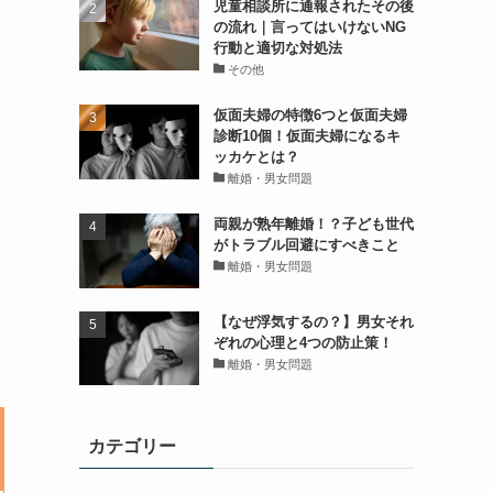
児童相談所に通報されたその後
の流れ｜言ってはいけないNG
行動と適切な対処法
その他
仮面夫婦の特徴6つと仮面夫婦
診断10個！仮面夫婦になるキ
ッカケとは？
離婚・男女問題
両親が熟年離婚！？子ども世代
がトラブル回避にすべきこと
離婚・男女問題
【なぜ浮気するの？】男女それ
ぞれの心理と4つの防止策！
離婚・男女問題
カテゴリー