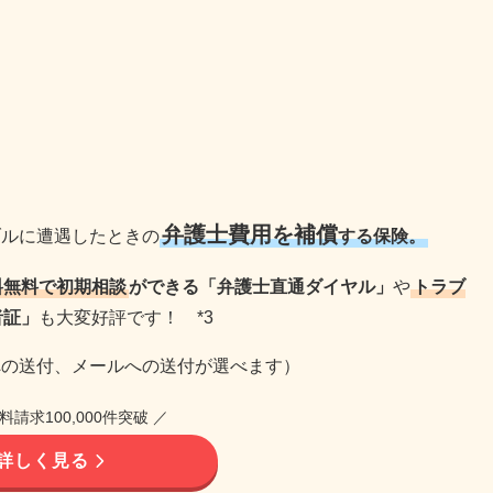
弁護士費用を補償
ブルに遭遇したときの
する保険。
料無料で初期相談
ができる「弁護士直通ダイヤル」
や
トラブ
者証」
も大変好評です！ *3
への送付、メールへの送付が選べます）
料請求100,000件突破 ／
詳しく見る