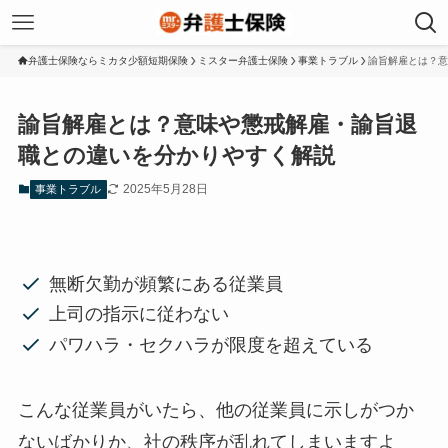
弁護士保険ならミカタ少額短期保険
ミスター弁護士保険
事業トラブル
諭旨解雇とは？意
諭旨解雇とは？意味や懲戒解雇・諭旨退
職との違いを分かりやすく解説
2025年5月28日
事業トラブル
無断欠勤が頻繁にある従業員
上司の指示に従わない
パワハラ・セクハラが限度を超えている
こんな従業員がいたら、他の従業員に示しがつか
ないばかりか、社の秩序が乱れてしまいますよ