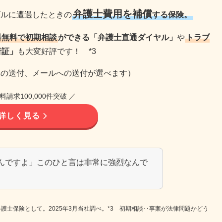
弁護士費用を補償
ブルに遭遇したときの
する保険。
料無料で初期相談
ができる「弁護士直通ダイヤル」
や
トラブ
者証」
も大変好評です！ *3
への送付、メールへの送付が選べます）
料請求100,000件突破 ／
詳しく見る
んですよ」このひと言は非常に強烈なんで
独型弁護士保険として。2025年3月当社調べ。*3 初期相談‥事案が法律問題かどう