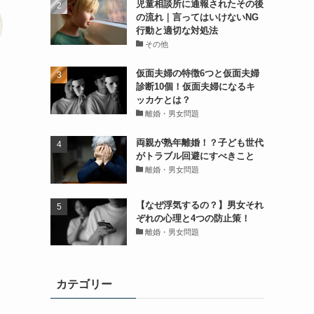
児童相談所に通報されたその後
の流れ｜言ってはいけないNG
行動と適切な対処法
その他
仮面夫婦の特徴6つと仮面夫婦
診断10個！仮面夫婦になるキ
ッカケとは？
離婚・男女問題
両親が熟年離婚！？子ども世代
がトラブル回避にすべきこと
離婚・男女問題
【なぜ浮気するの？】男女それ
ぞれの心理と4つの防止策！
離婚・男女問題
カテゴリー