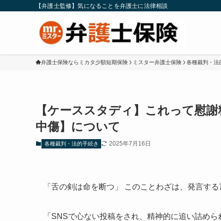
【弁護士監修】気になることを弁護士に法律相談
弁護士保険ならミカタ少額短期保険
ミスター弁護士保険
各種裁判・法
【ケーススタディ】これって慰謝
中傷】について
2025年7月16日
各種裁判・法的手続き
「舌の剣は命を断つ」 このことわざは、発言す
「SNSで心ない投稿をされ、精神的に追い詰めら