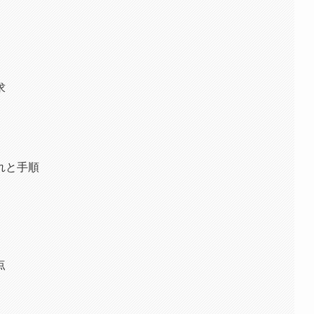
求
れと手順
点