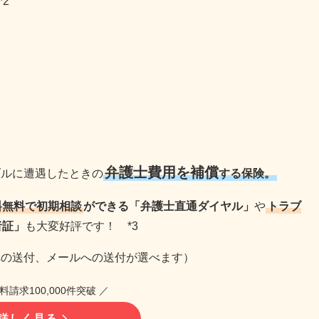
*2
弁護士費用を補償
ブルに遭遇したときの
する保険。
料無料で初期相談
ができる「弁護士直通ダイヤル」
や
トラブ
者証」
も大変好評です！ *3
への送付、メールへの送付が選べます）
料請求100,000件突破 ／
詳しく見る