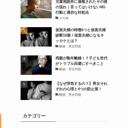
児童相談所に通報されたその後
の流れ｜言ってはいけないNG
行動と適切な対処法
その他
仮面夫婦の特徴6つと仮面夫婦
診断10個！仮面夫婦になるキ
ッカケとは？
離婚・男女問題
両親が熟年離婚！？子ども世代
がトラブル回避にすべきこと
離婚・男女問題
【なぜ浮気するの？】男女それ
ぞれの心理と4つの防止策！
離婚・男女問題
カテゴリー