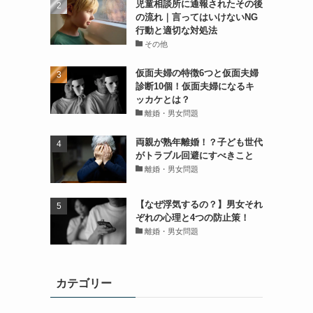
児童相談所に通報されたその後
の流れ｜言ってはいけないNG
行動と適切な対処法
その他
仮面夫婦の特徴6つと仮面夫婦
診断10個！仮面夫婦になるキ
ッカケとは？
離婚・男女問題
両親が熟年離婚！？子ども世代
がトラブル回避にすべきこと
離婚・男女問題
【なぜ浮気するの？】男女それ
ぞれの心理と4つの防止策！
離婚・男女問題
カテゴリー