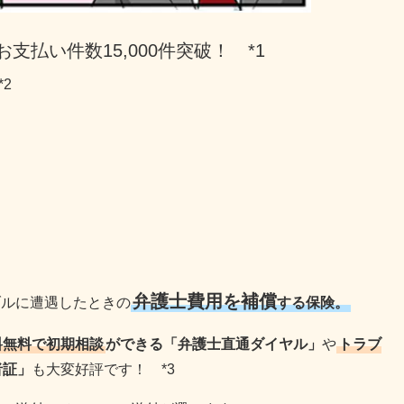
支払い件数15,000件突破！　*1
*2
弁護士費用を補償
ブルに遭遇したときの
する保険。
料無料で初期相談
ができる「弁護士直通ダイヤル」
や
トラブ
者証」
も大変好評です！ *3