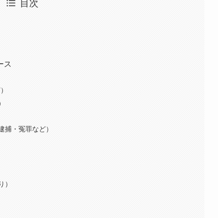
目次
ース
ど）
）
逮捕・冤罪など）
り）