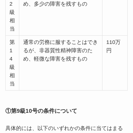
2
め、多少の障害を残すもの
級
相
当
第
通常の労務に服することはでき
110万
1
るが、非器質性精神障害のた
円
4
め、軽微な障害を残すもの
級
相
当
①第9級10号の条件について
具体的には、以下のいずれかの条件に当てはまる