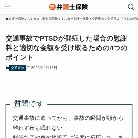
弁護士保険ならミカタ少額短期保険
ミスター弁護士保険
交通事故
交通事故でPTSDが
交通事故でPTSDが発症した場合の慰謝
料と適切な金額を受け取るための4つの
ポイント
2025年9月18日
交通事故
質問です
交通事故に遭ってから、事故の瞬間が頭から
離れず夜も眠れない
些細な音や車の接近音に過度に反応してしま