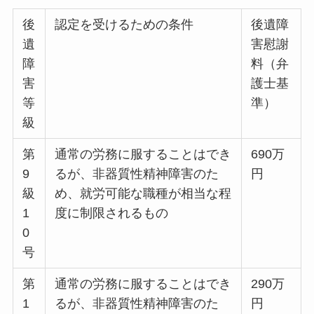
後
認定を受けるための条件
後遺障
遺
害慰謝
障
料（弁
害
護士基
等
準）
級
第
通常の労務に服することはでき
690万
9
るが、非器質性精神障害のた
円
級
め、就労可能な職種が相当な程
1
度に制限されるもの
0
号
第
通常の労務に服することはでき
290万
1
るが、非器質性精神障害のた
円