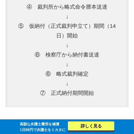
④ 裁判所から略式命令謄本送達
↓
⑤ 仮納付（正式裁判申立て）期間（14
日）開始
↓
⑥ 検察庁から納付書送達
↓
⑥ 略式裁判確定
↓
⑦ 正式納付期間開始
高額な弁護士費用を補償
詳しく見る
（２）１つ１つの手続の説明
1日98円で弁護士をミカタに