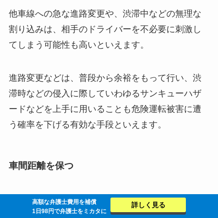
他車線への急な進路変更や、渋滞中などの無理な
割り込みは、相手のドライバーを不必要に刺激し
てしまう可能性も高いといえます。
進路変更などは、普段から余裕をもって行い、渋
滞時などの侵入に際していわゆるサンキューハザ
ードなどを上手に用いることも危険運転被害に遭
う確率を下げる有効な手段といえます。
車間距離を保つ
車間距離を保つことは、安全な走行を確保する上
高額な弁護士費用を補償
詳しく見る
1日98円で弁護士をミカタに
での基本といえます。また、周囲の車との間隔を