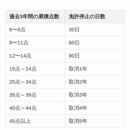
過去3年間の累積点数
免許停止の日数
6〜8点
30日
9〜11点
60日
12〜14点
90日
15点～24点
取消1年
25点～34点
取消2年
35点～39点
取消3年
40点～44点
取消4年
45点以上
取消5年