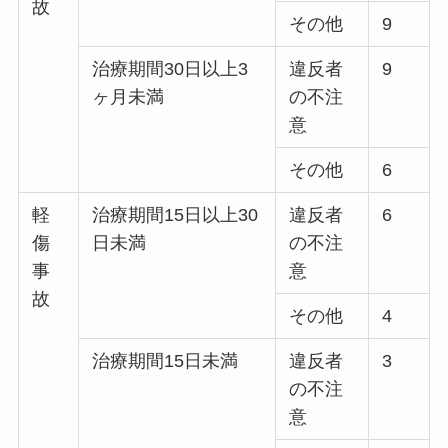
故
その他
9
治療期間30日以上3
違反者
9
ヶ月未満
の不注
意
その他
6
軽
治療期間15日以上30
違反者
6
傷
日未満
の不注
事
意
故
その他
4
治療期間15日未満
違反者
3
の不注
意