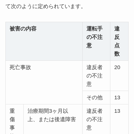
て次のように定められています。
被害の内容
運転手
違
の不注
反
意
点
数
死亡事故
違反者
20
の不注
意
その他
13
重
治療期間3ヶ月以
違反者
13
傷
上、または後遺障害
の不注
事
意