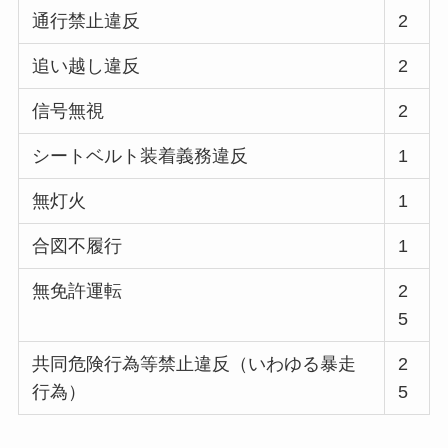
通行禁止違反
2
追い越し違反
2
信号無視
2
シートベルト装着義務違反
1
無灯火
1
合図不履行
1
無免許運転
2
5
共同危険行為等禁止違反（いわゆる暴走
2
行為）
5