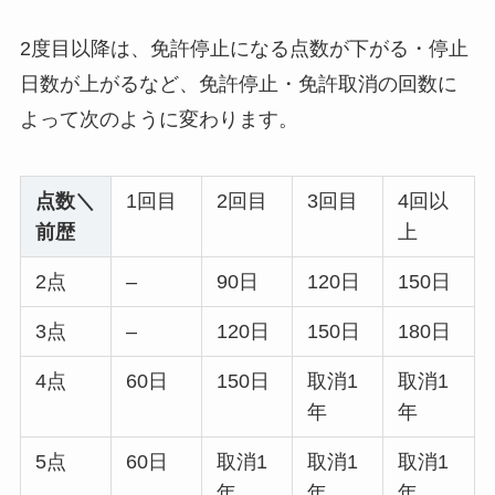
2度目以降は、免許停止になる点数が下がる・停止
日数が上がるなど、免許停止・免許取消の回数に
よって次のように変わります。
点数＼
1回目
2回目
3回目
4回以
前歴
上
2点
–
90日
120日
150日
3点
–
120日
150日
180日
4点
60日
150日
取消1
取消1
年
年
5点
60日
取消1
取消1
取消1
年
年
年