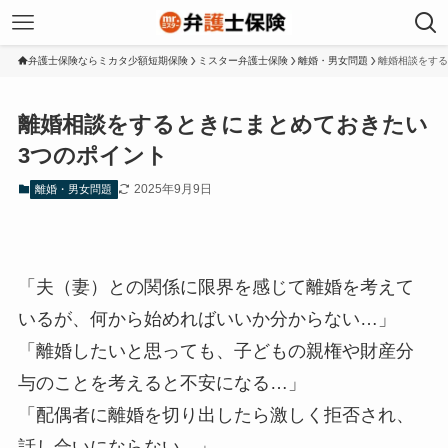
弁護士保険ならミカタ少額短期保険
ミスター弁護士保険
離婚・男女問題
離婚相談をする
離婚相談をするときにまとめておきたい
3つのポイント
2025年9月9日
離婚・男女問題
「夫（妻）との関係に限界を感じて離婚を考えて
いるが、何から始めればいいか分からない…」
「離婚したいと思っても、子どもの親権や財産分
与のことを考えると不安になる…」
「配偶者に離婚を切り出したら激しく拒否され、
話し合いにならない…」