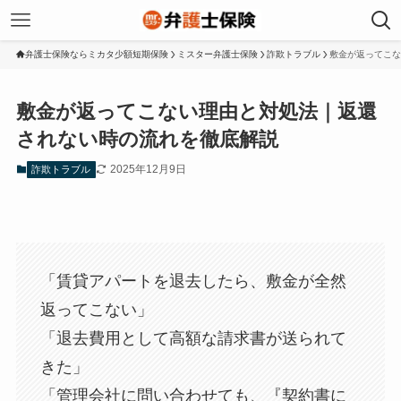
弁護士保険ならミカタ少額短期保険
ミスター弁護士保険
詐欺トラブル
敷金が返ってこな
敷金が返ってこない理由と対処法｜返還
されない時の流れを徹底解説
2025年12月9日
詐欺トラブル
「賃貸アパートを退去したら、敷金が全然
返ってこない」
「退去費用として高額な請求書が送られて
きた」
「管理会社に問い合わせても、『契約書に