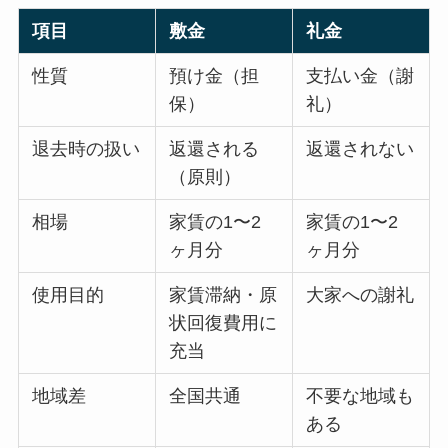
項目
敷金
礼金
性質
預け金（担
支払い金（謝
保）
礼）
退去時の扱い
返還される
返還されない
（原則）
相場
家賃の1〜2
家賃の1〜2
ヶ月分
ヶ月分
使用目的
家賃滞納・原
大家への謝礼
状回復費用に
充当
地域差
全国共通
不要な地域も
ある