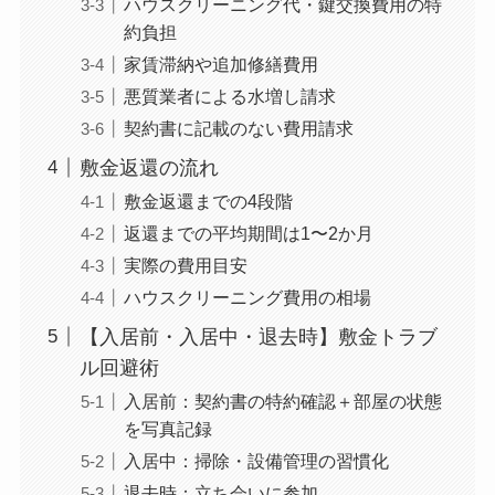
ハウスクリーニング代・鍵交換費用の特
約負担
家賃滞納や追加修繕費用
悪質業者による水増し請求
契約書に記載のない費用請求
敷金返還の流れ
敷金返還までの4段階
返還までの平均期間は1〜2か月
実際の費用目安
ハウスクリーニング費用の相場
【入居前・入居中・退去時】敷金トラブ
ル回避術
入居前：契約書の特約確認＋部屋の状態
を写真記録
入居中：掃除・設備管理の習慣化
退去時：立ち会いに参加