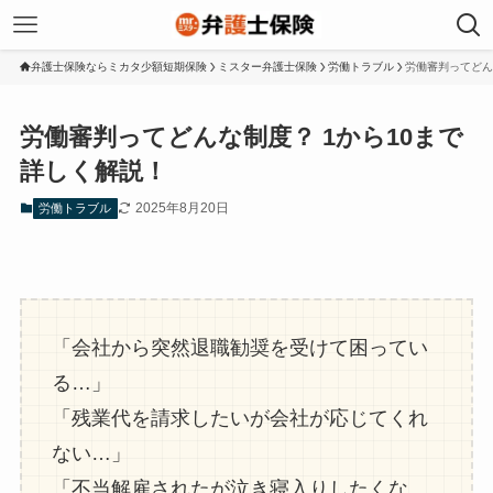
弁護士保険ならミカタ少額短期保険
ミスター弁護士保険
労働トラブル
労働審判ってどん
労働審判ってどんな制度？ 1から10まで
詳しく解説！
2025年8月20日
労働トラブル
「会社から突然退職勧奨を受けて困ってい
る…」
「残業代を請求したいが会社が応じてくれ
ない…」
「不当解雇されたが泣き寝入りしたくな