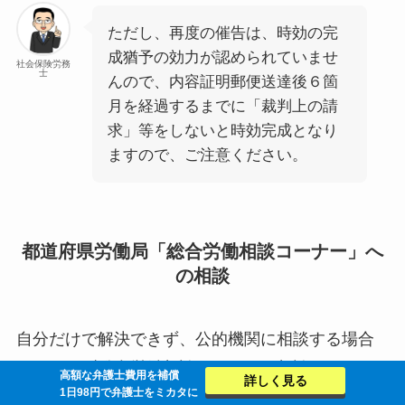
ただし、再度の催告は、時効の完
成猶予の効力が認められていませ
社会保険労務
士
んので、内容証明郵便送達後６箇
月を経過するまでに「裁判上の請
求」等をしないと時効完成となり
ますので、ご注意ください。
都道府県労働局「総合労働相談コーナー」へ
の相談
自分だけで解決できず、公的機関に相談する場合
には、まず総合労働相談コーナーに相談すること
高額な弁護士費用を補償
詳しく見る
1日98円で弁護士をミカタに
をお勧めします。