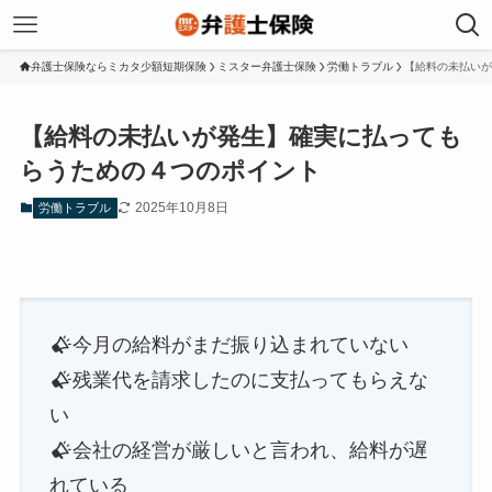
弁護士保険ならミカタ少額短期保険
ミスター弁護士保険
労働トラブル
【給料の未払いが
【給料の未払いが発生】確実に払っても
らうための４つのポイント
2025年10月8日
労働トラブル
今月の給料がまだ振り込まれていない
残業代を請求したのに支払ってもらえな
い
会社の経営が厳しいと言われ、給料が遅
れている