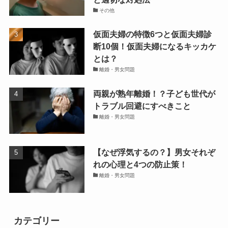
その他
仮面夫婦の特徴6つと仮面夫婦診
断10個！仮面夫婦になるキッカケ
とは？
離婚・男女問題
両親が熟年離婚！？子ども世代が
トラブル回避にすべきこと
離婚・男女問題
【なぜ浮気するの？】男女それぞ
れの心理と4つの防止策！
離婚・男女問題
カテゴリー