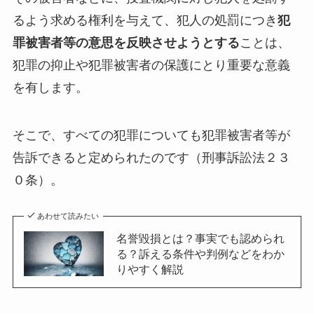
るよう求める権利を与えて、犯人の処罰につき
犯
罪被害者等の意思を反映させようとする
ことは、
犯罪の抑止や犯罪被害者の保護にとり重要な意義
を有します。
そこで、すべての犯罪についても犯罪被害者等が
告訴できると定められたのです（刑事訴訟法２３
０条）。
あわせて読みたい
名誉毀損とは？事実でも認められ
る？訴える条件や判例などをわか
りやすく解説