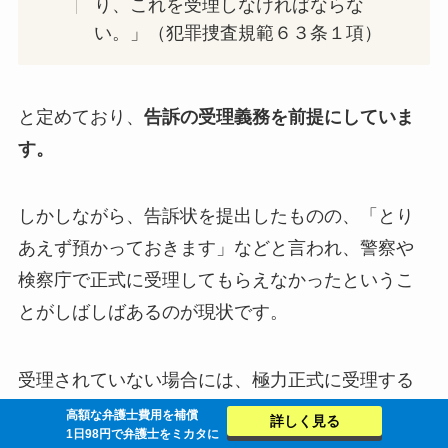
り、これを受理しなければならな
い。」（犯罪捜査規範６３条１項）
と定めており、
告訴の受理義務を前提にしていま
す。
しかしながら、告訴状を提出したものの、「とり
あえず預かっておきます」などと言われ、警察や
検察庁で正式に受理してもらえなかったというこ
とがしばしばあるのが現状です。
受理されていない場合には、極力正式に受理する
ことを求める必要があります。
高額な弁護士費用を補償
詳しく見る
1日98円で弁護士をミカタに