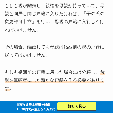
もしも親が離婚し、親権を母親が持っていて、母
親と同居し同じ戸籍に入りたければ、「子の氏の
変更許可申立」を行い、母親の戸籍に入籍しなけ
ればいけません。
その場合、離婚しても母親は婚姻前の親の戸籍に
戻ってはいけません。
もしも婚姻前の戸籍に戻った場合には分籍し、
母
親を筆頭者にした新たな戸籍を作る必要がありま
す
。
最初から子どもも一緒の戸籍に入る予定であれ
高額な弁護士費用を補償
詳しく見る
1日98円で弁護士をミカタに