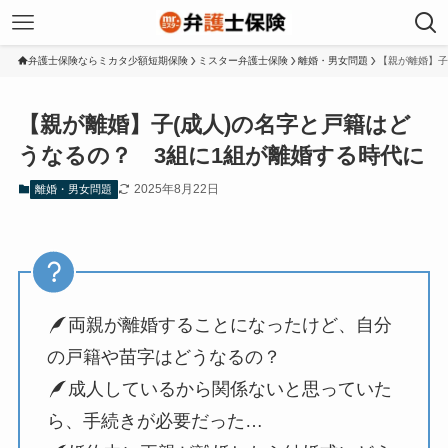
弁護士保険ならミカタ少額短期保険
ミスター弁護士保険
離婚・男女問題
【親が離婚】子
【親が離婚】子(成人)の名字と戸籍はど
うなるの？ 3組に1組が離婚する時代に
2025年8月22日
離婚・男女問題
両親が離婚することになったけど、自分
の戸籍や苗字はどうなるの？
成人しているから関係ないと思っていた
ら、手続きが必要だった…