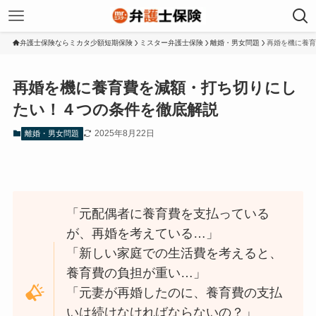
弁護士保険ならミカタ少額短期保険
ミスター弁護士保険
離婚・男女問題
再婚を機に養育
再婚を機に養育費を減額・打ち切りにし
たい！４つの条件を徹底解説
2025年8月22日
離婚・男女問題
「元配偶者に養育費を支払っている
が、再婚を考えている…」
「新しい家庭での生活費を考えると、
養育費の負担が重い…」
「元妻が再婚したのに、養育費の支払
いは続けなければならないの？」