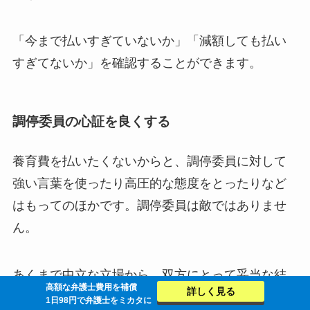
「今まで払いすぎていないか」「減額しても払い
すぎてないか」を確認することができます。
調停委員の心証を良くする
養育費を払いたくないからと、調停委員に対して
強い言葉を使ったり高圧的な態度をとったりなど
はもってのほかです。調停委員は敵ではありませ
ん。
あくまで中立な立場から、双方にとって妥当な結
高額な弁護士費用を補償
詳しく見る
論に至れるように客観的な視点から話を聞きま
1日98円で弁護士をミカタに