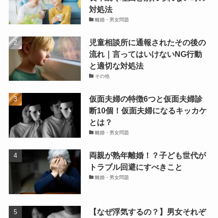
対処法
離婚・男女問題
児童相談所に通報されたその後の
流れ｜言ってはいけないNG行動
と適切な対処法
その他
仮面夫婦の特徴6つと仮面夫婦診
断10個！仮面夫婦になるキッカケ
とは？
離婚・男女問題
両親が熟年離婚！？子ども世代が
トラブル回避にすべきこと
離婚・男女問題
【なぜ浮気するの？】男女それぞ