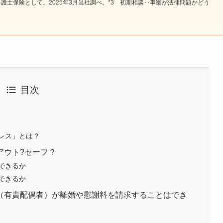
独型弁護士保険として。2025年3月当社調べ。*3 初期相談‥事案が法律問題かどう
目次
レス」とは？
アウト?セーフ？
できるか
できるか
（有責配偶者）が離婚や慰謝料を請求することはでき