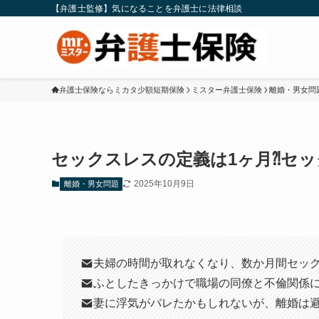
【弁護士監修】気になることを弁護士に法律相談
弁護士保険ならミカタ少額短期保険
ミスター弁護士保険
離婚・男女問
セックスレスの定義は1ヶ月⁈セ
2025年10月9日
離婚・男女問題
夫婦の時間が取れなくなり、数か月間セッ
ふとしたきっかけで職場の同僚と不倫関係
妻に浮気がバレたかもしれないが、離婚は