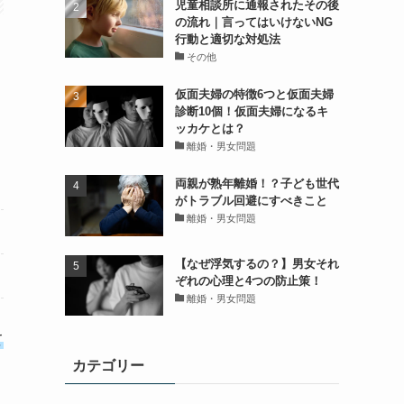
児童相談所に通報されたその後
の流れ｜言ってはいけないNG
行動と適切な対処法
その他
仮面夫婦の特徴6つと仮面夫婦
診断10個！仮面夫婦になるキ
ッカケとは？
離婚・男女問題
両親が熟年離婚！？子ども世代
がトラブル回避にすべきこと
離婚・男女問題
【なぜ浮気するの？】男女それ
ぞれの心理と4つの防止策！
離婚・男女問題
て
カテゴリー