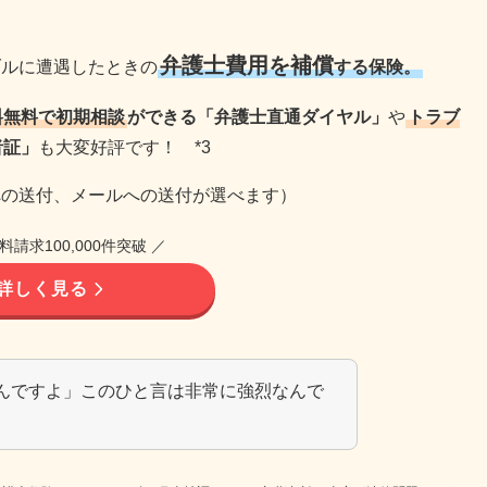
弁護士費用を補償
ブルに遭遇したときの
する保険。
料無料で初期相談
ができる「弁護士直通ダイヤル」
や
トラブ
者証」
も大変好評です！ *3
への送付、メールへの送付が選べます）
料請求100,000件突破 ／
詳しく見る
んですよ」このひと言は非常に強烈なんで