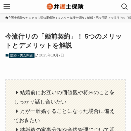
弁護士保険ならミカタ少額短期保険
ミスター弁護士保険
離婚・男女問題
今流行りの「婚
今流行りの「婚前契約」！ 5つのメリッ
トとデメリットを解説
2025年10月7日
離婚・男女問題
結婚前にお互いの価値観や将来のことを
しっかり話し合いたい
万が一離婚することになった場合に備え
ておきたい
結婚後の家事分担や金銭管理について明