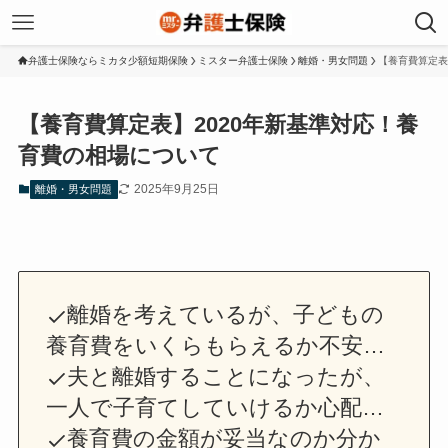
弁護士保険ならミカタ少額短期保険
ミスター弁護士保険
離婚・男女問題
【養育費算定表
【養育費算定表】2020年新基準対応！養
育費の相場について
2025年9月25日
離婚・男女問題
離婚を考えているが、子どもの
養育費をいくらもらえるか不安…
夫と離婚することになったが、
一人で子育てしていけるか心配…
養育費の金額が妥当なのか分か