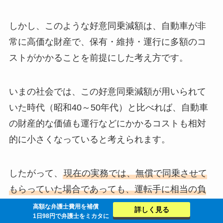
しかし、このような好意同乗減額は、自動車が非
常に高価な財産で、保有・維持・運行に多額のコ
ストがかかることを前提にした考え方です。
いまの社会では、この好意同乗減額が用いられて
いた時代（昭和40～50年代）と比べれば、自動車
の財産的な価値も運行などにかかるコストも相対
的に小さくなっていると考えられます。
したがって、
現在の実務では、無償で同乗させて
もらっていた場合であっても、
運転手に相当の負
担が生じていた特段の事情がない限りは、賠償額
高額な弁護士費用を補償
詳しく見る
1日98円で弁護士をミカタに
が減額されることはない
と
考えられています。