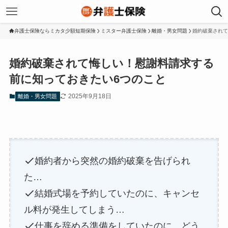
弁護士保険ならミカタ少額短期保険
ミスター弁護士保険
離婚・男女問題
婚約破棄されて
婚約破棄されて悔しい！慰謝料請求する
前に知っておきたい6つのこと
2025年9月18日
離婚・男女問題
婚約者から突然の婚約破棄を告げられ
た…
結婚式場を予約していたのに、キャンセ
ル料が発生してしまう…
仕事を辞める準備をしていたのに、どう