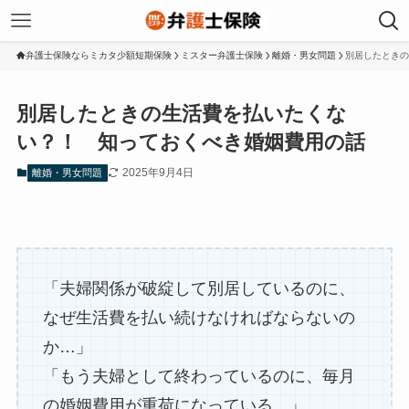
弁護士保険ならミカタ少額短期保険
ミスター弁護士保険
離婚・男女問題
別居したときの
別居したときの生活費を払いたくな
い？！ 知っておくべき婚姻費用の話
2025年9月4日
離婚・男女問題
「夫婦関係が破綻して別居しているのに、
なぜ生活費を払い続けなければならないの
か…」
「もう夫婦として終わっているのに、毎月
の婚姻費用が重荷になっている…」