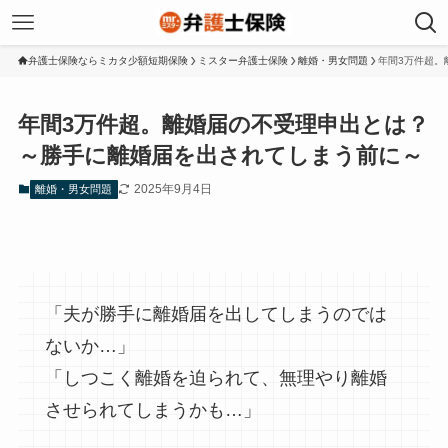
弁護士保険ならミカタ少額短期保険
ミスター弁護士保険
離婚・男女問題
年間3万件超。
年間3万件超。離婚届の不受理申出とは？
～勝手に離婚届を出されてしまう前に～
2025年9月4日
離婚・男女問題
「夫が勝手に離婚届を出してしまうのでは
ないか…」
「しつこく離婚を迫られて、無理やり離婚
させられてしまうかも…」