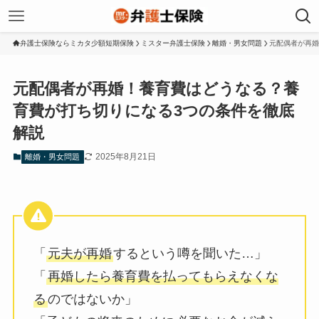
弁護士保険ならミカタ少額短期保険
ミスター弁護士保険
離婚・男女問題
元配偶者が再婚
元配偶者が再婚！養育費はどうなる？養
育費が打ち切りになる3つの条件を徹底
解説
2025年8月21日
離婚・男女問題
「
元夫が再婚
するという噂を聞いた…」
「
再婚したら養育費を払ってもらえなくな
る
のではないか」