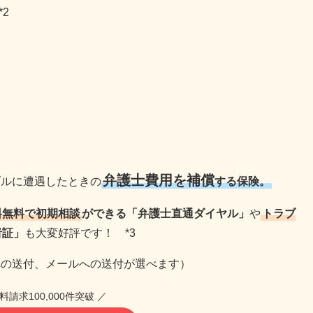
*2
弁護士費用を補償
ブルに遭遇したときの
する保険。
料無料で初期相談
ができる「弁護士直通ダイヤル」
や
トラブ
者証」
も大変好評です！ *3
への送付、メールへの送付が選べます）
料請求100,000件突破 ／