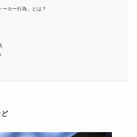
トーカー行為」とは？
法
？
など