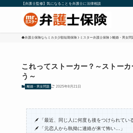
【弁護士監修】気になることを弁護士に法律相談
弁護士保険ならミカタ少額短期保険
ミスター弁護士保険
離婚・男女問
これってストーカー？～ストーカ
う～
2025年8月21日
離婚・男女問題
「最近、同じ人に何度も後をつけられてい
「元恋人から執拗に連絡が来て怖い…」