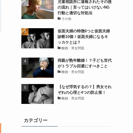
児童相談所に通報されたその後
の流れ｜言ってはいけないNG
行動と適切な対処法
その他
仮面夫婦の特徴6つと仮面夫婦
診断10個！仮面夫婦になるキ
ッカケとは？
離婚・男女問題
両親が熟年離婚！？子ども世代
がトラブル回避にすべきこと
離婚・男女問題
【なぜ浮気するの？】男女それ
ぞれの心理と4つの防止策！
離婚・男女問題
カテゴリー