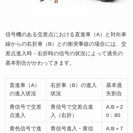
信号機のある交差点における直進車（A）と対向車
線からの右折車（B）との衝突事故の場合には、交
差点進入時・右折時の信号の状況によって過失の
基本割合がかわってきます。
直進車（A）
右折車（B）の進入
基本過
の進入状況
状況
失割合
青信号で交差
青信号で交差点進
A:B＝2
点進入
入（右折）
0：80
黄色信号で進
青信号進入・黄信
A:B＝7