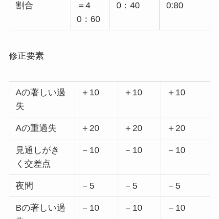
割合
＝4
0：40
0:80
0：60
修正要素
Aの著しい過
＋10
＋10
＋10
失
Aの重過失
＋20
＋20
＋20
見通しがき
－10
－10
－10
く交差点
夜間
－5
－5
－5
Bの著しい過
－10
－10
－10