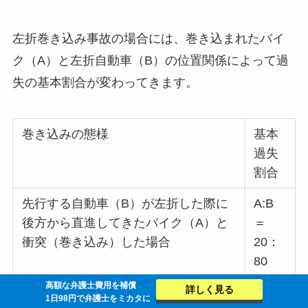
左折巻き込み事故の場合には、巻き込まれたバイ
ク（A）と左折自動車（B）の位置関係によって過
失の基本割合が変わってきます。
巻き込みの態様
基本
過失
割合
先行する自動車（B）が左折した際に
A:B
後方から直進してきたバイク（A）と
＝
衝突（巻き込み）した場合
20：
80
高額な弁護士費用を補償
詳しく見る
先行で直進するバイク（A）を後方の
A:B
1日98円で弁護士をミカタに