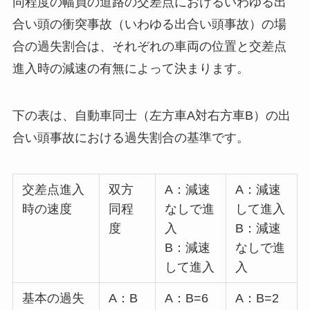
同程度の幅員の道路の交差点におけるいわゆる出
合い頭の衝突事故（いわゆる出合い頭事故）の場
合の過失割合は、それぞれの車両の位置と交差点
進入時の減速の有無によって決まります。
下の表は、自動車同士（左方車A対右方車B）の出
合い頭事故における過失割合の基準です。
交差点進入
双方
A：減速
A：減速
時の速度
同程
なしで進
して進入
度
入
B：減速
B：減速
なしで進
して進入
入
基本の過失
A：B
A：B=6
A：B=2