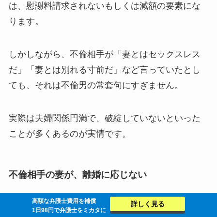
は、慰謝料請求されないもしくは減額の要素にな
ります。
しかしながら、不倫相手が「妻とはセックスレス
だ」「妻とは別れる寸前だ」など言っていたとし
ても、それは不倫男の常套句にすぎません。
実際は夫婦関係円満で、破綻していないといった
ことが多くあるのが実情です。
不倫相手の妻が、離婚に応じない
高額な弁護士費用を補償
不倫相手は有責配偶者（離婚の原因を作った側）
詳しく見る
1日98円で弁護士をミカタに