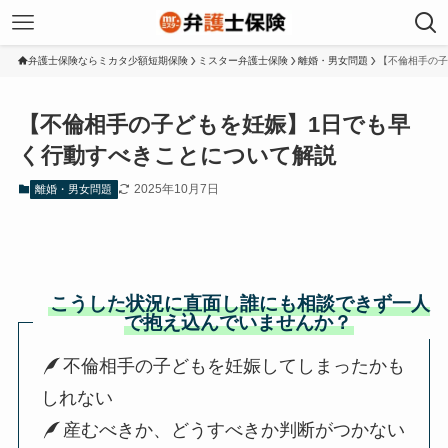
弁護士保険ならミカタ少額短期保険
ミスター弁護士保険
離婚・男女問題
【不倫相手の子
【不倫相手の子どもを妊娠】1日でも早
く行動すべきことについて解説
2025年10月7日
離婚・男女問題
こうした状況に直面し誰にも相談できず一人
で抱え込んでいませんか？
不倫相手の子どもを妊娠してしまったかも
しれない
産むべきか、どうすべきか判断がつかない